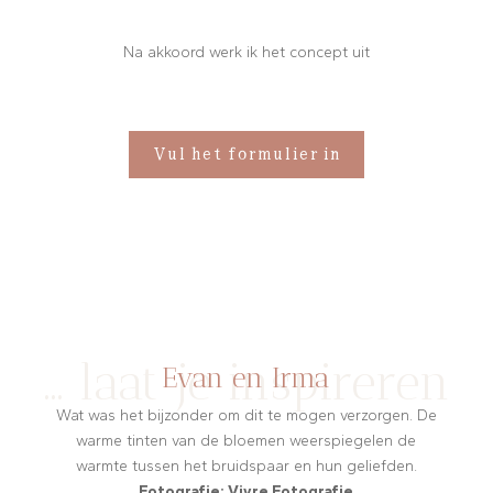
Na akkoord werk ik het concept uit
Vul het formulier in
… laat je inspireren
Evan en Irma
Wat was het bijzonder om dit te mogen verzorgen. De
warme tinten van de bloemen weerspiegelen de
warmte tussen het bruidspaar en hun geliefden.
Fotografie: Vivre Fotografie