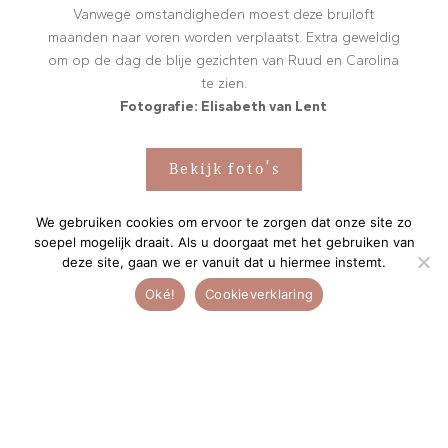
Vanwege omstandigheden moest deze bruiloft
maanden naar voren worden verplaatst. Extra geweldig
om op de dag de blije gezichten van Ruud en Carolina
te zien.
Fotografie: Elisabeth van Lent
Bekijk foto's
We gebruiken cookies om ervoor te zorgen dat onze site zo
soepel mogelijk draait. Als u doorgaat met het gebruiken van
deze site, gaan we er vanuit dat u hiermee instemt.
Oké!
Cookieverklaring
e
“De persoonlijke aandacht is
heel bijzonder!”
Ne