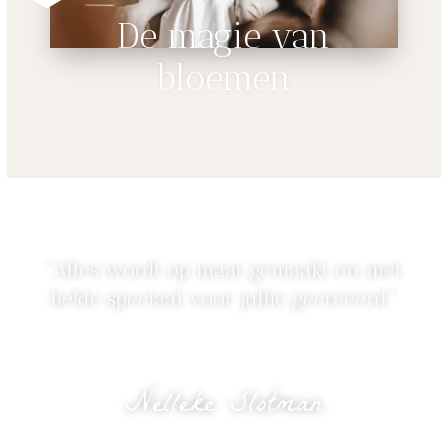
De magie van
bloemen
“Alles wordt op maat gemaakt en met
liefde speciaal voor jullie gecreëerd.”
Nelleke Slotman
eigenaresse Bloomed