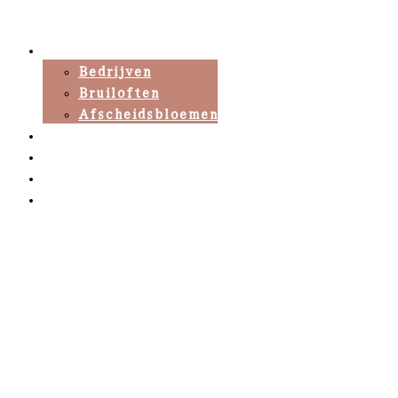
Home
Bedrijven
Bruiloften
Afscheidsbloemen
Over mij
Inspiratie
Werkwijze
Contact