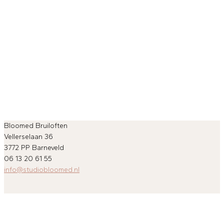
Bloomed Bruiloften
Vellerselaan 36
3772 PP Barneveld
06 13 20 61 55
info@studiobloomed.nl
Enthousiast geworden?