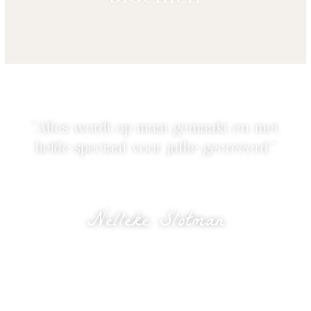
“Alles wordt op maat gemaakt en met
liefde speciaal voor jullie gecreëerd.”
Nelleke Slotman
eigenaresse Bloomed