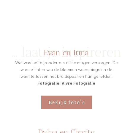
… laat je inspireren
Evan en Irma
Wat was het bijzonder om dit te mogen verzorgen. De
warme tinten van de bloemen weerspiegelen de
warmte tussen het bruidspaar en hun geliefden.
Fotografie: Vivre Fotografie
Bekijk foto's
Dylan en Charity