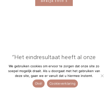
Bekijk foto's
 onze
“De persoonlijke aandacht is
!’’
heel bijzonder!”
We gebruiken cookies om ervoor te zorgen dat onze site zo
soepel mogelijk draait. Als u doorgaat met het gebruiken van
gd voor
De persoonlijke aandacht die Nelleke aan haar klanten
deze site, gaan we er vanuit dat u hiermee instemt.
catie.
geeft vanaf de allereerste kennismaking is heel
Oké!
Cookieverklaring
as echt
bijzonder en wordt enorm gewaardeerd en wij hadden
eeft al
direct alle vertrouwen in haar. Het contact voor de
 o.a. de
bruiloft tot na hebben wij als erg prettig ervaren.
Nelleke kwam op de dag van de bruiloft de bloemen
regeld.
thuis langsbrengen, zodat wij ons daar geen zorgen