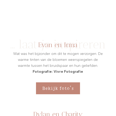
… laat je inspireren
Evan en Irma
Wat was het bijzonder om dit te mogen verzorgen. De
warme tinten van de bloemen weerspiegelen de
warmte tussen het bruidspaar en hun geliefden.
Fotografie: Vivre Fotografie
Bekijk foto's
Dylan en Charity