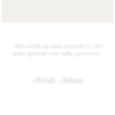
“Alles wordt op maat gemaakt en met
liefde speciaal voor jullie gecreëerd.”
Nelleke Slotman
eigenaresse Bloomed