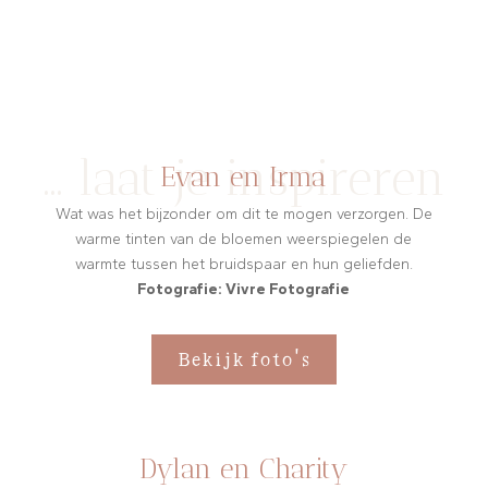
… laat je inspireren
Evan en Irma
Wat was het bijzonder om dit te mogen verzorgen. De
warme tinten van de bloemen weerspiegelen de
warmte tussen het bruidspaar en hun geliefden.
Fotografie: Vivre Fotografie
Bekijk foto's
Dylan en Charity