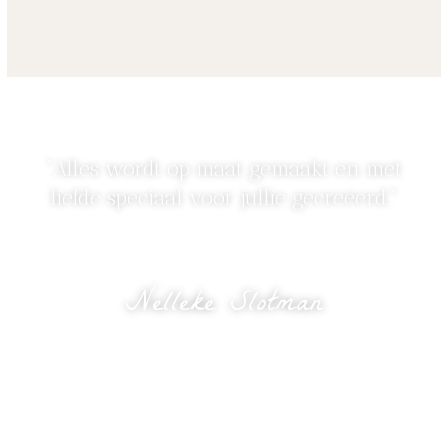
“Alles wordt op maat gemaakt en met
liefde speciaal voor jullie gecreëerd.”
Nelleke Slotman
eigenaresse Bloomed