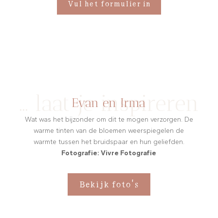
Vul het formulier in
… laat je inspireren
Evan en Irma
Wat was het bijzonder om dit te mogen verzorgen. De
warme tinten van de bloemen weerspiegelen de
warmte tussen het bruidspaar en hun geliefden.
Fotografie: Vivre Fotografie
Bekijk foto's