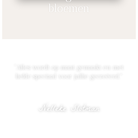
bloemen
“Alles wordt op maat gemaakt en met
liefde speciaal voor jullie gecreëerd.”
Nelleke Slotman
eigenaresse Bloomed