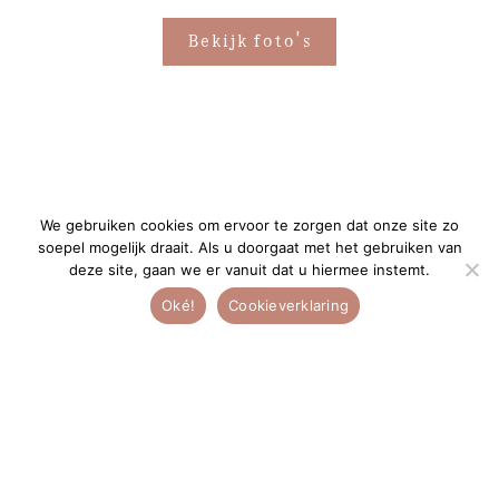
Bekijk foto's
We gebruiken cookies om ervoor te zorgen dat onze site zo
soepel mogelijk draait. Als u doorgaat met het gebruiken van
deze site, gaan we er vanuit dat u hiermee instemt.
e
“De persoonlijke aandacht is
Oké!
Cookieverklaring
heel bijzonder!”
Ne
br
or
De persoonlijke aandacht die Nelleke aan haar klanten
he
.
geeft vanaf de allereerste kennismaking is heel
en
t
bijzonder en wordt enorm gewaardeerd en wij hadden
TI
l
direct alle vertrouwen in haar. Het contact voor de
le
de
bruiloft tot na hebben wij als erg prettig ervaren.
de