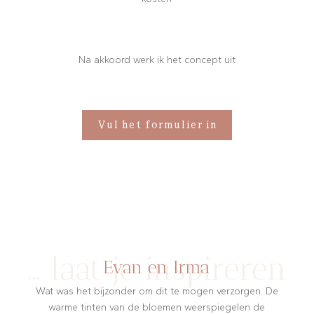
Na akkoord werk ik het concept uit
Vul het formulier in
… laat je inspireren
Evan en Irma
Wat was het bijzonder om dit te mogen verzorgen. De
warme tinten van de bloemen weerspiegelen de