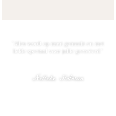
“Alles wordt op maat gemaakt en met
liefde speciaal voor jullie gecreëerd.”
Nelleke Slotman
eigenaresse Bloomed