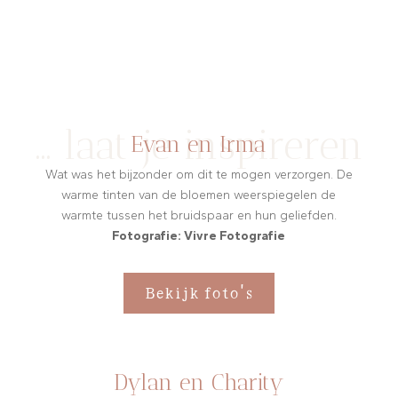
… laat je inspireren
Evan en Irma
Wat was het bijzonder om dit te mogen verzorgen. De
warme tinten van de bloemen weerspiegelen de
warmte tussen het bruidspaar en hun geliefden.
Fotografie: Vivre Fotografie
Bekijk foto's
Dylan en Charity